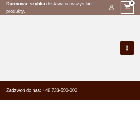
Przejdź
Darmowa
,
szybka
dostawa na wszystkie
produkty.
do
Main
treści
Men
Zadzwoń do nas: +48 733-590-900